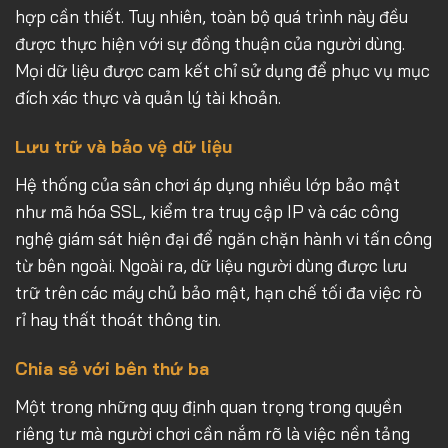
hợp cần thiết. Tuy nhiên, toàn bộ quá trình này đều
được thực hiện với sự đồng thuận của người dùng.
Mọi dữ liệu được cam kết chỉ sử dụng để phục vụ mục
đích xác thực và quản lý tài khoản.
Lưu trữ và bảo vệ dữ liệu
Hệ thống của sân chơi áp dụng nhiều lớp bảo mật
như mã hóa SSL, kiểm tra truy cập IP và các công
nghệ giám sát hiện đại để ngăn chặn hành vi tấn công
từ bên ngoài. Ngoài ra, dữ liệu người dùng được lưu
trữ trên các máy chủ bảo mật, hạn chế tối đa việc rò
rỉ hay thất thoát thông tin.
Chia sẻ với bên thứ ba
Một trong những quy định quan trọng trong quyền
riêng tư mà người chơi cần nắm rõ là việc nền tảng