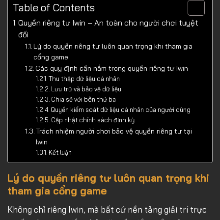
Table of Contents
Quyền riêng tư Iwin – An toàn cho người chơi tuyệt
đối
Lý do quyền riêng tư luôn quan trọng khi tham gia
cổng game
Các quy định cần nắm trong quyền riêng tư Iwin
Thu thập dữ liệu cá nhân
Lưu trữ và bảo vệ dữ liệu
Chia sẻ với bên thứ ba
Quyền kiểm soát dữ liệu cá nhân của người dùng
Cập nhật chính sách định kỳ
Trách nhiệm người chơi bảo vệ quyền riêng tư tại
Iwin
Kết luận
Lý do quyền riêng tư luôn quan trọng khi
tham gia cổng game
Không chỉ riêng Iwin, mà bất cứ nền tảng giải trí trực